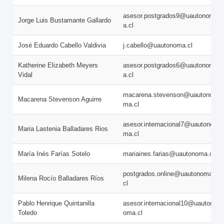
asesor.postgrados9@uautonom
Jorge Luis Bustamante Gallardo
a.cl
José Eduardo Cabello Valdivia
j.cabello@uautonoma.cl
Katherine Elizabeth Meyers
asesor.postgrados6@uautonom
Vidal
a.cl
macarena.stevenson@uautono
Macarena Stevenson Aguirre
ma.cl
asesor.internacional7@uautono
Maria Lastenia Balladares Rios
ma.cl
María Inés Farías Sotelo
mariaines.farias@uautonoma.cl
postgrados.online@uautonoma.
Milena Rocío Balladares Ríos
cl
Pablo Henrique Quintanilla
asesor.internacional10@uauton
Toledo
oma.cl