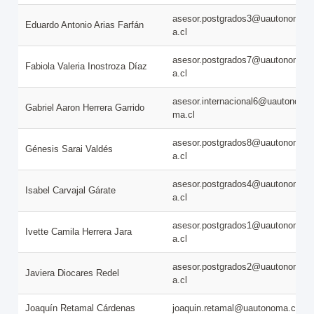
asesor.postgrados3@uautonom
Eduardo Antonio Arias Farfán
a.cl
asesor.postgrados7@uautonom
Fabiola Valeria Inostroza Díaz
a.cl
asesor.internacional6@uautono
Gabriel Aaron Herrera Garrido
ma.cl
asesor.postgrados8@uautonom
Génesis Sarai Valdés
a.cl
asesor.postgrados4@uautonom
Isabel Carvajal Gárate
a.cl
asesor.postgrados1@uautonom
Ivette Camila Herrera Jara
a.cl
asesor.postgrados2@uautonom
Javiera Diocares Redel
a.cl
Joaquín Retamal Cárdenas
joaquin.retamal@uautonoma.cl