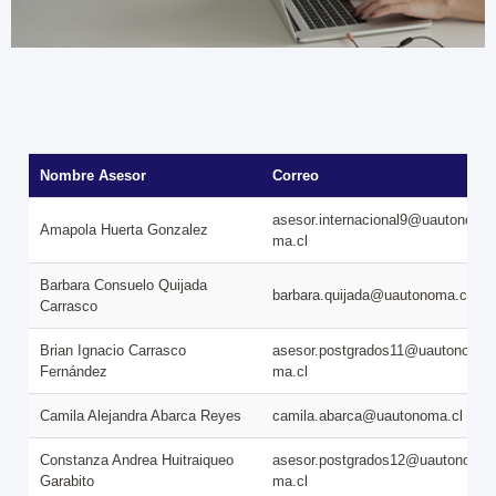
Nombre Asesor
Correo
asesor.internacional9@uautono
Amapola Huerta Gonzalez
ma.cl
Barbara Consuelo Quijada
barbara.quijada@uautonoma.cl
Carrasco
Brian Ignacio Carrasco
asesor.postgrados11@uautono
Fernández
ma.cl
Camila Alejandra Abarca Reyes
camila.abarca@uautonoma.cl
Constanza Andrea Huitraiqueo
asesor.postgrados12@uautono
Garabito
ma.cl