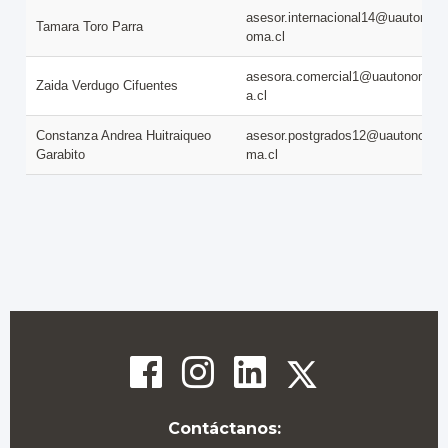
asesor.internacional14@uauton
Tamara Toro Parra
oma.cl
asesora.comercial1@uautonom
Zaida Verdugo Cifuentes
a.cl
Constanza Andrea Huitraiqueo
asesor.postgrados12@uautono
Garabito
ma.cl
Contáctanos: