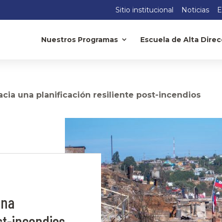
Sitio institucional
Noticias
E
Nuestros Programas
Escuela de Alta Direc
acia una planificación resiliente post-incendios
una
ost-incendios