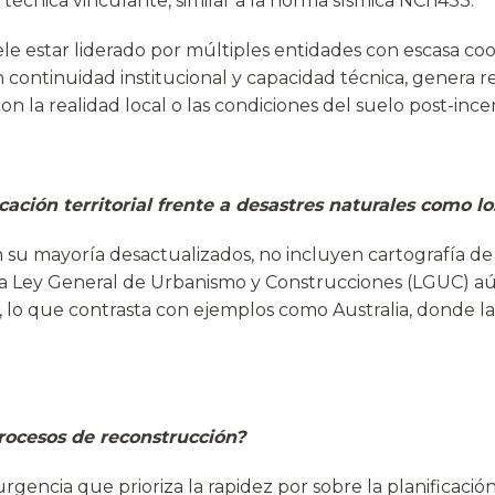
écnica vinculante, similar a la norma sísmica NCh433.
e estar liderado por múltiples entidades con escasa coor
 continuidad institucional y capacidad técnica, genera 
on la realidad local o las condiciones del suelo post-ince
cación territorial frente a desastres naturales como l
su mayoría desactualizados, no incluyen cartografía de ri
la Ley General de Urbanismo y Construcciones (LGUC) aún
a, lo que contrasta con ejemplos como Australia, donde la 
rocesos de reconstrucción?
ncia que prioriza la rapidez por sobre la planificación. 