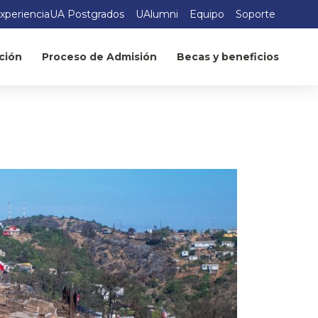
xperienciaUA Postgrados
UAlumni
Equipo
Soporte
ción
Proceso de Admisión
Becas y beneficios