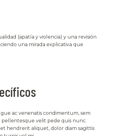
idad (apatía y violencia) y una revisión
eciendo una mirada explicativa que
ecíficos
augue ac venenatis condimentum, sem
c pellentesque velit pede quis nunc.
 hendrerit aliquet, dolor diam sagittis
o turpis vel mi.