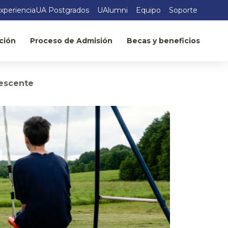
xperienciaUA Postgrados
UAlumni
Equipo
Soporte
ción
Proceso de Admisión
Becas y beneficios
lescente