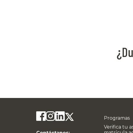
¿Du
Programas
Verifica tu a
matrícula a
Contáctanos: