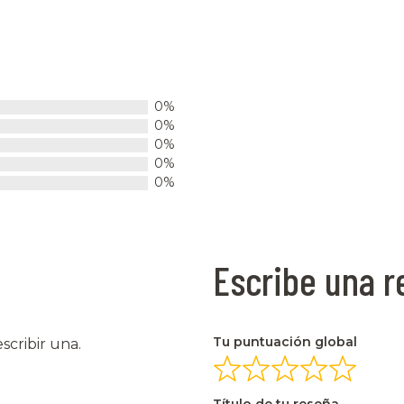
0%
0%
0%
0%
0%
Escribe una 
Tu puntuación global
scribir una.
Título de tu reseña