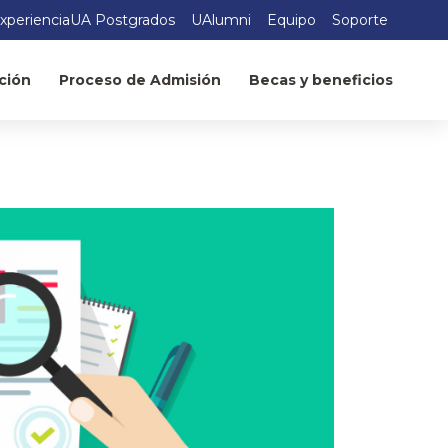
xperienciaUA Postgrados
UAlumni
Equipo
Soporte
ción
Proceso de Admisión
Becas y beneficios