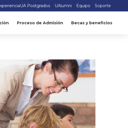
xperienciaUA Postgrados
UAlumni
Equipo
Soporte
ción
Proceso de Admisión
Becas y beneficios