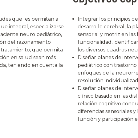
tudes que les permitan a
Integrar los principios 
ue integral, especializarse
desarrollo cerebral, la 
aciente neuro pediátrico,
sensorial y motriz en la
ión del razonamiento
funcionalidad, identifica
y tratamiento, que permita
los diversos cuadros neu
nción en salud sean más
Diseñar planes de interv
zada, teniendo en cuenta la
pediátrico con trastorno
enfoques de la neurorreh
resolución individualizad
Diseñar planes de inter
clínico basado en las dis
relación cognitivo cond
diferencias sensoriales y
función y participación 