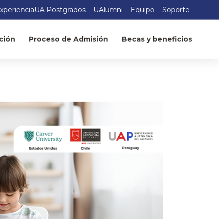
xperienciaUA Postgrados
UAlumni
Equipo
Soporte
ción
Proceso de Admisión
Becas y beneficios